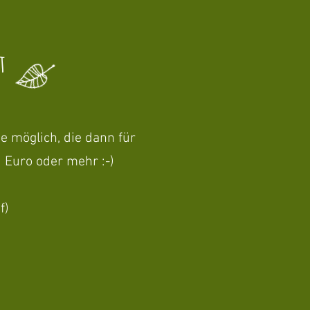
t
 möglich, die dann für
 Euro oder mehr :-)
f)