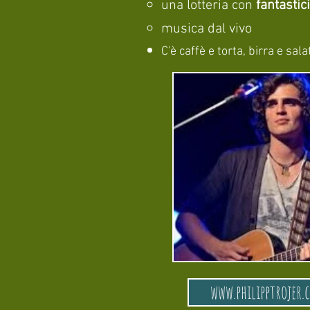
una lotteria con
fantastic
musica dal vivo
C'è caffè e torta, birra e salat
www.philipptrojer.