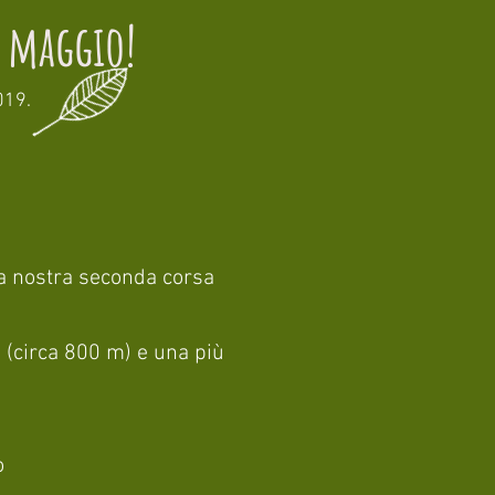
 maggio!
019.
la nostra seconda corsa
(circa 800 m) e una più
.
o