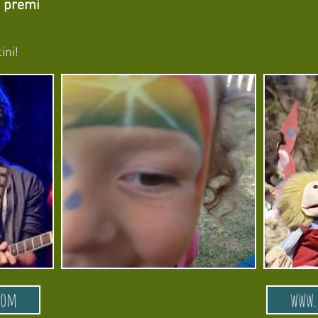
i premi
ini!
com
www.